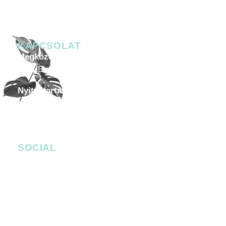
KAPCSOLAT
Megközelíthetőség
1051 Budapest, Széchenyi István tér 7-8.
Nyitvatartás
Minden héten péntektől szombatig 20.00-05.00
Céges esemény, helyszín bérlése
-
events@4bro.hu
+36205003582
SOCIAL
facebook.com/bobbudapest
instagram.com/bob_budapest
Facebook Messenger
bob_budapest
bob_budapest