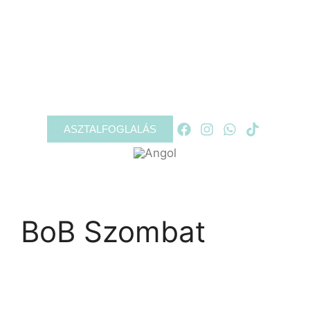
RÓLUNK
PROGRAMOK
GALÉRIA
KAPCSOLAT
ASZTALFOGLALÁS
BoB Szombat