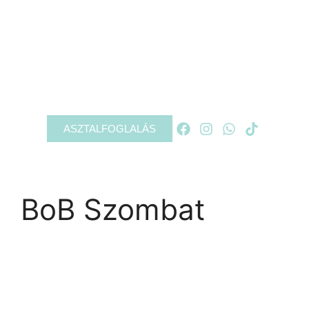
RÓLUNK
PROGRAMOK
GALÉRIA
KAPCSOLAT
ASZTALFOGLALÁS
BoB Szombat