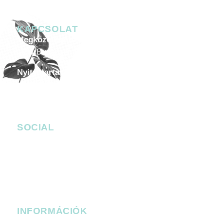
KAPCSOLAT
Megközelíthetőség
1051 Budapest, Széchenyi István tér 7-8.
Nyitvatartás
Minden héten péntektől szombatig 20.00-05.00
Céges esemény, helyszín bérlése
-
events@4bro.hu
+36205003582
SOCIAL
facebook.com/bobbudapest
instagram.com/bob_budapest
Facebook Messenger
bob_budapest
bob_budapest
INFORMÁCIÓK