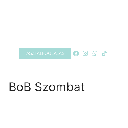
RÓLUNK
PROGRAMOK
GALÉRIA
KAPCSOLAT
ASZTALFOGLALÁS
BoB Szombat