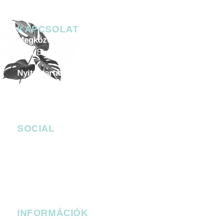
KAPCSOLAT
Megközelíthetőség
1051 Budapest, Széchenyi István tér 7-8.
Nyitvatartás
Minden héten péntektől szombatig 20.00-05.00
Céges esemény, helyszín bérlése
-
events@4bro.hu
+36205003582
SOCIAL
facebook.com/bobbudapest
instagram.com/bob_budapest
Facebook Messenger
bob_budapest
bob_budapest
INFORMÁCIÓK