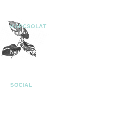
KAPCSOLAT
Megközelíthetőség
1051 Budapest, Széchenyi István tér 7-8.
Nyitvatartás
Minden héten péntektől szombatig 20.00-05.00
Céges esemény, helyszín bérlése
-
events@4bro.hu
+36205003582
SOCIAL
facebook.com/bobbudapest
instagram.com/bob_budapest
Facebook Messenger
bob_budapest
bob_budapest