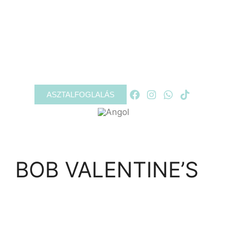
RÓLUNK
PROGRAMOK
GALÉRIA
KAPCSOLAT
ASZTALFOGLALÁS
BOB VALENTINE’S