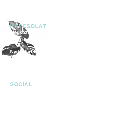
KAPCSOLAT
Megközelíthetőség
1051 Budapest, Széchenyi István tér 7-8.
Nyitvatartás
Minden héten péntektől szombatig 20.00-05.00
Céges esemény, helyszín bérlése
-
events@4bro.hu
+36205003582
SOCIAL
facebook.com/bobbudapest
instagram.com/bob_budapest
Facebook Messenger
bob_budapest
bob_budapest