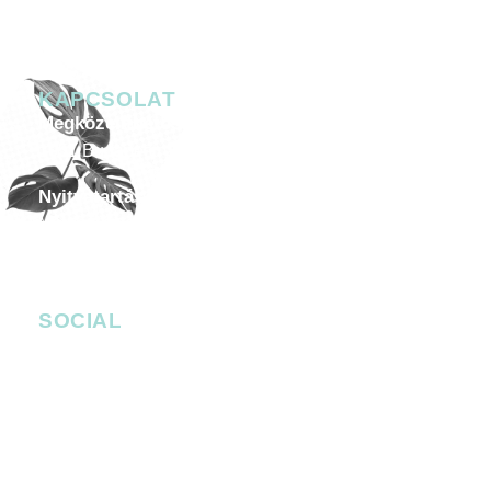
KAPCSOLAT
Megközelíthetőség
1051 Budapest, Széchenyi István tér 7-8.
Nyitvatartás
Minden héten péntektől szombatig 20.00-05.00
Céges esemény, helyszín bérlése
-
events@4bro.hu
+36205003582
SOCIAL
facebook.com/bobbudapest
instagram.com/bob_budapest
Facebook Messenger
bob_budapest
bob_budapest