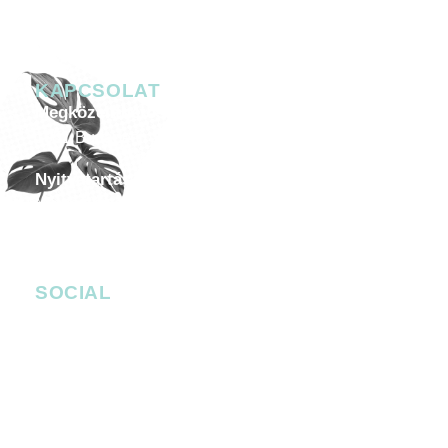
KAPCSOLAT
Megközelíthetőség
1051 Budapest, Széchenyi István tér 7-8.
Nyitvatartás
Minden héten péntektől szombatig 20.00-05.00
Céges esemény, helyszín bérlése
-
events@4bro.hu
+36205003582
SOCIAL
facebook.com/bobbudapest
instagram.com/bob_budapest
Facebook Messenger
bob_budapest
bob_budapest