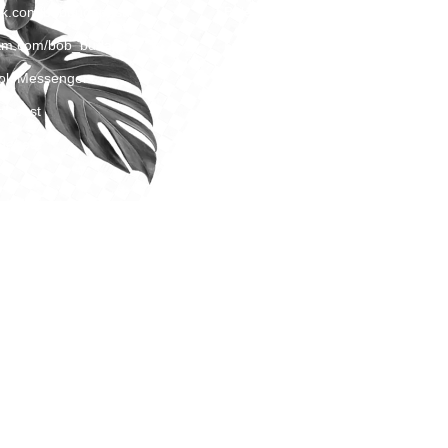
ok.com/bobbudapest
Belépési szabályzat
ram.com/bob_budapest
Információbiztonsági szabályzat
ok Messenger
Adatkezelési szabályzat
dapest
Tűzriadó terv
dapest
Panaszkezelési szabályzat
Magatartási Kódex
Kamera szabályzat