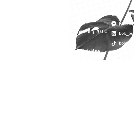
facebo
Megközelíthetőség
1051 Budapest, Széchenyi István tér 7-8.
instag
Facebo
Nyitvatartás
Minden héten péntektől szombatig 20.00-
bob_bu
05.00
bob_bu
Céges esemény, helyszín bérlése
-
events@4bro.hu
+36205003582
BOB BUDAPEST © COPYRIGHT 2021. ALL RIGHTS RESERVED.