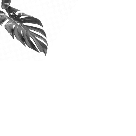
ok.com/bobbudapest
Belépési szabályzat
ram.com/bob_budapest
Információbiztonsági szabályzat
ok Messenger
Adatkezelési szabályzat
dapest
Tűzriadó terv
dapest
Panaszkezelési szabályzat
Magatartási Kódex
Kamera szabályzat