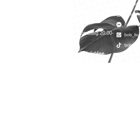
facebo
Megközelíthetőség
1051 Budapest, Széchenyi István tér 7-8.
instag
Facebo
Nyitvatartás
Minden héten péntektől szombatig 20.00-
bob_bu
05.00
bob_bu
Céges esemény, helyszín bérlése
-
events@4bro.hu
+36205003582
BOB BUDAPEST © COPYRIGHT 2021. ALL RIGHTS RESERVED.