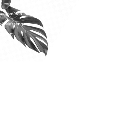
ok.com/bobbudapest
Belépési szabályzat
ram.com/bob_budapest
Információbiztonsági szabályzat
ok Messenger
Adatkezelési szabályzat
dapest
Tűzriadó terv
dapest
Panaszkezelési szabályzat
Magatartási Kódex
Kamera szabályzat