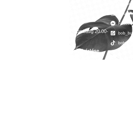
facebo
Megközelíthetőség
1051 Budapest, Széchenyi István tér 7-8.
instag
Facebo
Nyitvatartás
Minden héten péntektől szombatig 20.00-
bob_bu
05.00
bob_bu
Céges esemény, helyszín bérlése
-
events@4bro.hu
+36205003582
BOB BUDAPEST © COPYRIGHT 2021. ALL RIGHTS RESERVED.