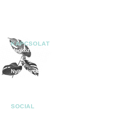
KAPCSOLAT
Megközelíthetőség
1051 Budapest, Széchenyi István tér 7-8.
Nyitvatartás
Minden héten péntektől szombatig 20.00-05.00
Céges esemény, helyszín bérlése
-
events@4bro.hu
+36205003582
SOCIAL
facebook.com/bobbudapest
instagram.com/bob_budapest
Facebook Messenger