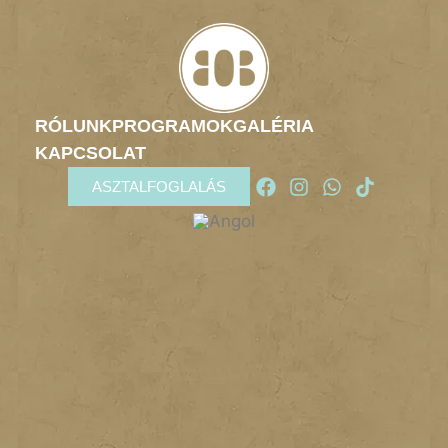
RÓLUNK
PROGRAMOK
GALÉRIA
KAPCSOLAT
ASZTALFOGLALÁS