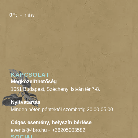
0
Ft
1 day
KAPCSOLAT
Megközelíthetőség
1051 Budapest, Széchenyi István tér 7-8.
Nyitvatartás
Minden héten péntektől szombatig 20.00-05.00
Céges esemény, helyszín bérlése
-
events@4bro.hu
+36205003582
SOCIAL