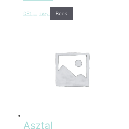
0
Ft
Book
1 day
Asztal