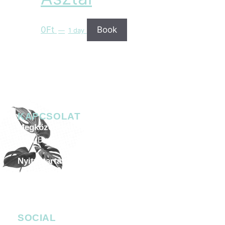
0
Ft
Book
1 day
KAPCSOLAT
Megközelíthetőség
1051 Budapest, Széchenyi István tér 7-8.
Nyitvatartás
Minden héten péntektől szombatig 20.00-05.00
Céges esemény, helyszín bérlése
-
events@4bro.hu
+36205003582
SOCIAL