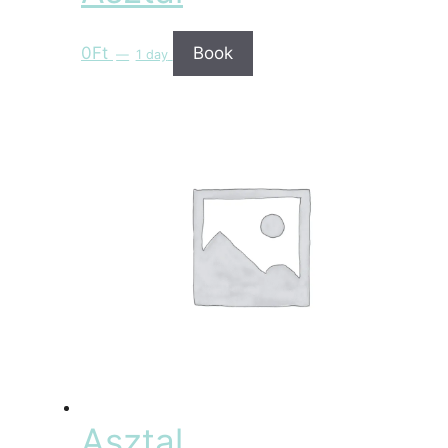
0
Ft
Book
1 day
Asztal