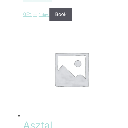
0
Ft
Book
1 day
Asztal