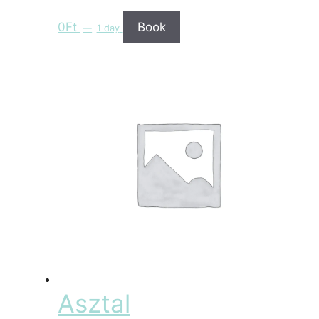
0
Ft
Book
1 day
Asztal