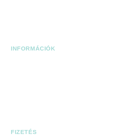
facebook.com/bobbudapest
instagram.com/bob_budapest
Facebook Messenger
bob_budapest
bob_budapest
INFORMÁCIÓK
Belépési szabályzat
Információbiztonsági szabályzat
Adatkezelési szabályzat
Tűzriadó terv
Panaszkezelési szabályzat
Magatartási Kódex
Kamera szabályzat
FIZETÉS