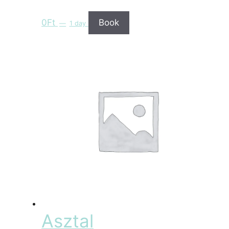
0
Ft
Book
1 day
Asztal