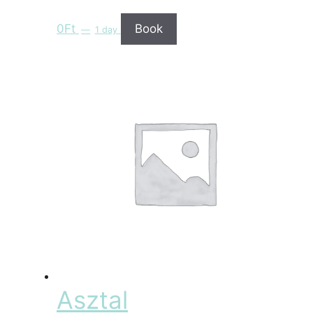
0
Ft
Book
1 day
Asztal