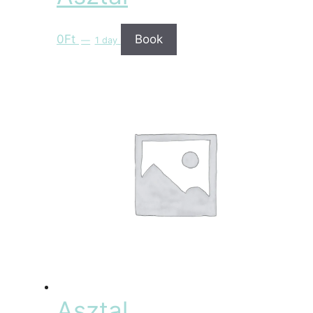
0
Ft
Book
1 day
Asztal